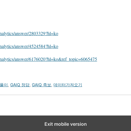
analytics/answer/2803329?hl=ko
analytics/answer/4524584?hl=ko
/analytics/answer/6176020?hl=ko&ref_topic=6065475
제풀이
,
GAIQ 정답
,
GAIQ 족보
,
데이터가져오기
Exit mobile version