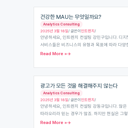
건
건강한 MAU는 무엇일까요?
강
Analytics Consulting
한
2025년 3월 18일
/ 글쓴이
인트렌치
/
MAU
안녕하세요, 인트렌치 컨설팅 강민구입니다. 디지털
는
서비스들은 비즈니스의 유형과 목표에 따라 다양한
무
Read More »
엇
일
까
광
요?
광고가 모든 것을 해결해주지 않는다
고
Analytics Consulting
가
2025년 3월 18일
/ 글쓴이
인트렌치
/
모
안녕하세요, 인트렌치 컨설팅 강동규입니다. 많은
든
따라오리라 믿는 경우가 많죠. 하지만 현실은 그렇
것
Read More »
을