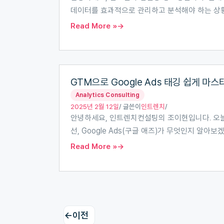
보
데이터를 효과적으로 관리하고 분석해야 하는 상황
만
Read More »
쏙
쏙,
BigQuery
GTM
로
GTM으로 Google Ads 태깅 쉽게 마
으
만
Analytics Consulting
로
드
2025년 2월 12일
/ 글쓴이
인트렌치
/
Google
는
안녕하세요, 인트렌치컨설팅의 조이현입니다. 오늘은 GT
Ads
데
선, Google Ads(구글 애즈)가 무엇인지 알아
태
이
Read More »
깅
터
쉽
마
게
트
마
스
←
이전
터