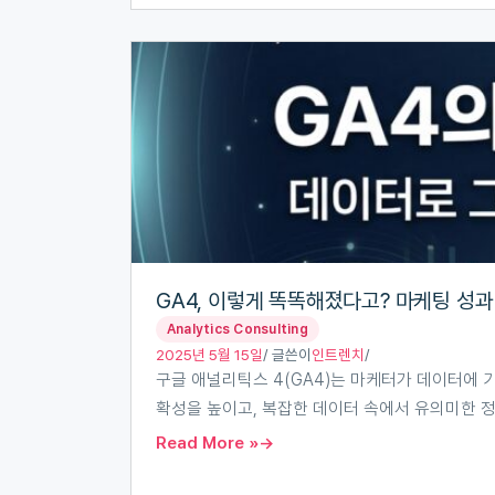
운
GA4,
엔
이
진,
렇
LLMO
게
시
똑
작
똑
하
해
기!
졌
다
GA4, 이렇게 똑똑해졌다고? 마케팅 성과 
고?
Analytics Consulting
마
2025년 5월 15일
/ 글쓴이
인트렌치
/
구글 애널리틱스 4(GA4)는 마케터가 데이터에 
케
확성을 높이고, 복잡한 데이터 속에서 유의미한 정
팅
Read More »
성
과