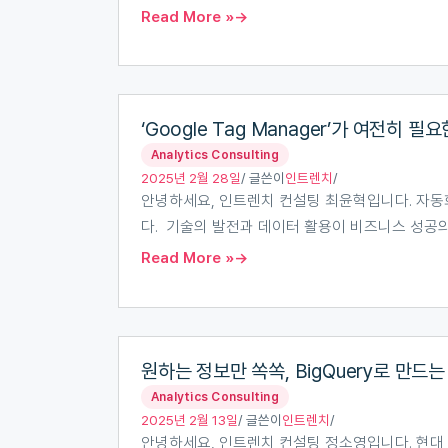
호
Read More »
트
차
트
‘Google
구
‘Google Tag Manager’가 여전히 필
Tag
현
Analytics Consulting
Manager’가
하
2025년 2월 28일
/ 글쓴이
인트렌치
/
여
기
안녕하세요, 인트렌치 컨설팅 최윤혁입니다. 자동
전
다. 기술의 발전과 데이터 활용이 비즈니스 성공
히
Read More »
필
요
한
원
이
원하는 정보만 쏙쏙, BigQuery로 만드
하
유
Analytics Consulting
는
2025년 2월 13일
/ 글쓴이
인트렌치
/
정
안녕하세요, 인트렌치 컨설팅 정소영입니다. 현대