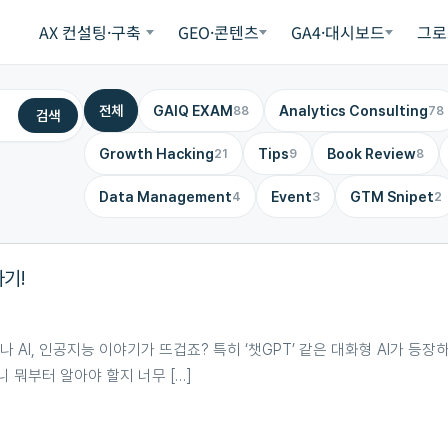
AX 컨설팅·구축
GEO·콘텐츠
GA4·대시보드
그로
전체
GAIQ EXAM
Analytics Consulting
88
78
검색
Growth Hacking
Tips
Book Review
21
9
8
Data Management
Event
GTM Snipet
4
3
2
기!
 AI, 인공지능 이야기가 뜨겁죠? 특히 ‘챗GPT’ 같은 대화형 AI가 등장
 뭐부터 알아야 할지 너무 […]