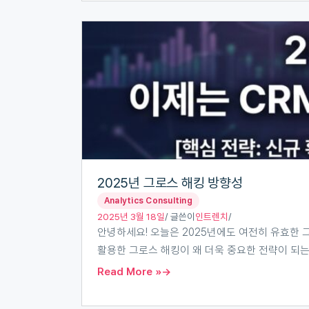
200%
올
2025
리
년
는
그
비
로
밀!
스
해
킹
방
향
2025년 그로스 해킹 방향성
성
Analytics Consulting
2025년 3월 18일
/ 글쓴이
인트렌치
/
안녕하세요! 오늘은 2025년에도 여전히 유효한 그로스 해
활용한 그로스 해킹이 왜 더욱 중요한 전략이 되
Read More »