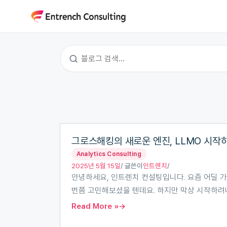
콘
텐
츠
로
건
너
뛰
기
그
그로스해킹의 새로운 엔진, LLMO 시작하
로
Analytics Consulting
스
2025년 5월 15일
/ 글쓴이
인트렌치
/
해
안녕하세요, 인트렌치 컨설팅입니다. 요즘 어딜 가나
킹
번쯤 고민해보셨을 텐데요. 하지만 막상 시작하려니
의
Read More »
새
로