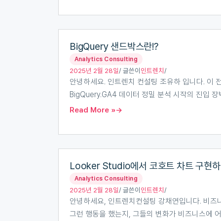
해
결
BigQuery
해
BigQuery 샌드박스란!?
샌
주
Analytics Consulting
드
지
2025년 2월 28일
/ 글쓴이
인트렌치
/
박
않
안녕하세요. 인트렌치 컨설팅 조유하 입니다. 이 전에 
스
는
BigQuery.GA4 데이터 정밀 분석 시작의 진입 
란!?
다
Read More »
Looker
Looker Studio에서 코호트 차트 구현
Studio
Analytics Consulting
에
2025년 2월 28일
/ 글쓴이
인트렌치
/
서
안녕하세요, 인트렌치컨설팅 강채연입니다. 비즈니스
코
그런 행동을 했는지, 그들의 변화가 비즈니스에 