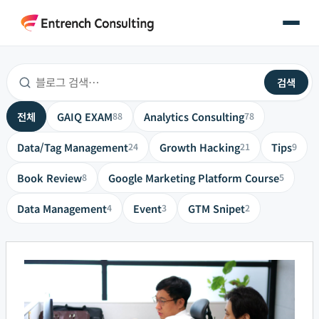
콘
텐
츠
로
검색
건
너
전체
GAIQ EXAM
Analytics Consulting
88
78
뛰
기
Data/Tag Management
Growth Hacking
Tips
24
21
9
Book Review
Google Marketing Platform Course
8
5
Data Management
Event
GTM Snipet
4
3
2
마
케
터
가