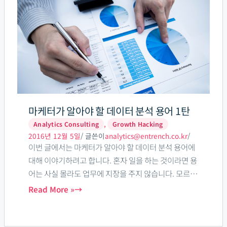
터
가
알
아
야
할
데
이
마케터가 알아야 할 데이터 분석 용어 1탄
터
,
Analytics Consulting
Growth Hacking
분
2016년 12월 5일
/ 글쓴이
analytics@entrench.co.kr
/
이번 글에서는 마케터가 알아야 할 데이터 분석 용어에
석
대해 이야기하려고 합니다. 혼자 일을 하는 것이라면 용
용
어는 사실 몰라도 업무에 지장을 주지 않습니다. 모르면
어
찾아보면 되니까요. 하지만 우리는 혼자하는 일보다 같
Read More »
1
이하는 일이 훨씬 많습니다.
탄