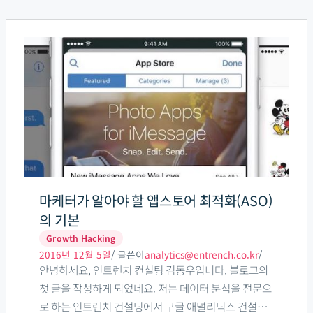
마
케
터
가
알
아
야
할
앱
스
마케터가 알아야 할 앱스토어 최적화(ASO)
토
의 기본
어
Growth Hacking
최
2016년 12월 5일
/ 글쓴이
analytics@entrench.co.kr
/
안녕하세요, 인트렌치 컨설팅 김동우입니다. 블로그의
적
첫 글을 작성하게 되었네요. 저는 데이터 분석을 전문으
화
로 하는 인트렌치 컨설팅에서 구글 애널리틱스 컨설턴
(ASO)