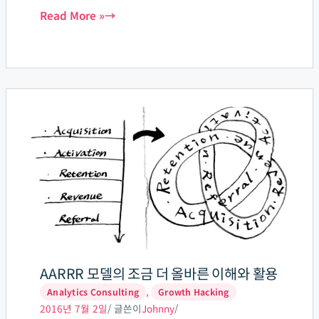
트로 활동하고 있습니다. 회사에서 구글 애널리틱스를
Read More »
의
활용한 분석 컨설팅 및 교육 업무를 하고 있습니다. 앞
기
으로
본
AARRR
모
델
의
조
금
더
올
바
른
AARRR 모델의 조금 더 올바른 이해와 활용
이
,
Analytics Consulting
Growth Hacking
해
2016년 7월 2일
/ 글쓴이
Johnny
/