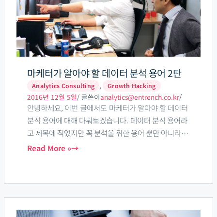
알
아
야
할
데
이
마케터가 알아야 할 데이터 분석 용어 2탄
터
,
Analytics Consulting
Growth Hacking
분
2016년 12월 5일
/ 글쓴이
analytics@entrench.co.kr
/
안녕하세요, 이번 글에서도 마케터가 알아야 할 데이터
석
분석 용어에 대해 다뤄보겠습니다. 데이터 분석 용어라
용
고 제목에 적었지만 꼭 분석을 위한 용어 뿐만 아니라 업
어
무를 하면서 알아두면 도움이 되는 단어도 같이 정리했
Read More »
2
습니다. 도움이 되셨으면 좋겠습니다. ARPPU
탄
(Average […]
마
케