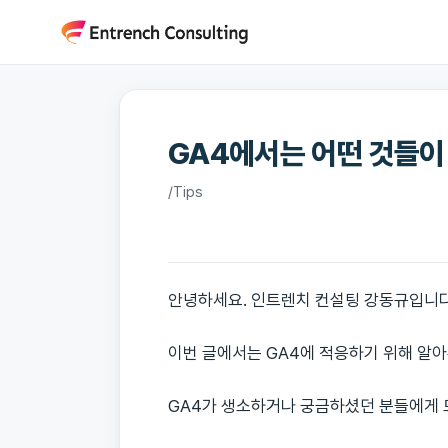
콘
텐
츠
로
건
GA4에서는 어떤 것들이
너
뛰
/
Tips
기
안녕하세요. 인트렌치 컨설팅 강동규입니다
이번 글에서는 GA4에 적응하기 위해 알
GA4가 생소하거나 궁금하셨던 분들에게 