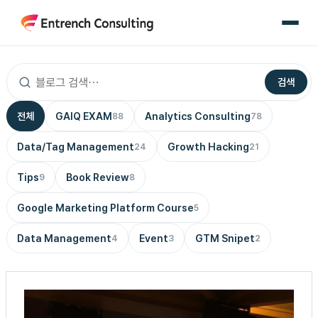
콘
텐
츠
로
검색
건
너
전체
GAIQ EXAM
Analytics Consulting
88
78
뛰
기
Data/Tag Management
Growth Hacking
24
21
Tips
Book Review
9
8
Google Marketing Platform Course
5
Data Management
Event
GTM Snipet
4
3
2
구
글