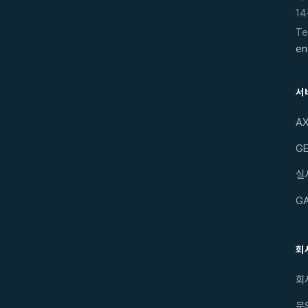
14
Te
en
서
A
GE
실
G
회
회
문