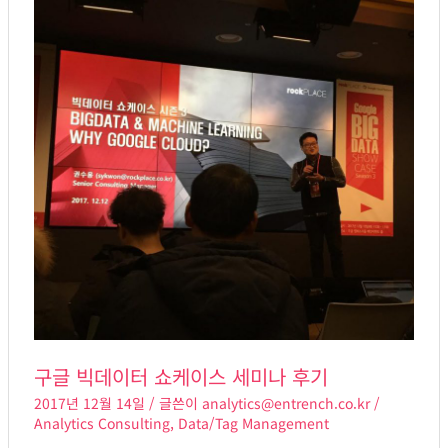
빅
데
이
터
쇼
케
이
스
세
미
나
후
기
구글 빅데이터 쇼케이스 세미나 후기
2017년 12월 14일
/ 글쓴이
analytics@entrench.co.kr
/
Analytics Consulting
,
Data/Tag Management