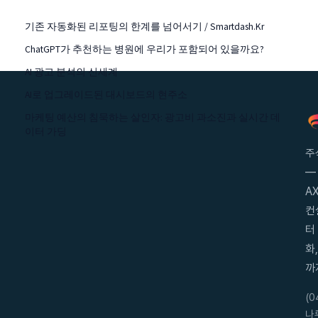
기존 자동화된 리포팅의 한계를 넘어서기 / Smartdash.kr
ChatGPT가 추천하는 병원에 우리가 포함되어 있을까요?
AI 광고 분석의 신세계
AI로 업그레이드된 대시보드의 현주소
마케팅 예산의 침묵하는 살인자: 광고비 과소진과 실시간 데
이터 가딩
주
—
AX
컨
터
화
까
(
나