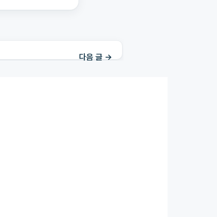
다음 글
→