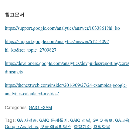
참고문서
https://support.google.com/analytics/answer/1033861?hl=ko
https://support.google.com/analytics/answer/6121409?
hl=ko&ref_topic=2709827
https://developers.google.com/analytics/devguides/reporting/core/
dimsmets
https://thenextweb.com/insider/2016/09/27/24-examples-google-
analytics-calculated-metrics/
Categories:
GAIQ EXAM
Tags:
GA 자격증
,
GAIQ 문제풀이
,
GAIQ 정답
,
GAIQ 족보
,
GA교육
,
Google Analytics
,
구글 애널리틱스
,
측정기준
,
측정항목