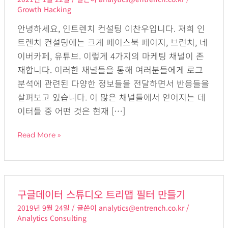
렌
Growth Hacking
치
안녕하세요, 인트렌치 컨설팅 이찬우입니다. 저희 인
컨
트렌치 컨설팅에는 크게 페이스북 페이지, 브런치, 네
설
이버카페, 유튜브. 이렇게 4가지의 마케팅 채널이 존
팅
재합니다. 이러한 채널들을 통해 여러분들에게 로그
유
분석에 관련된 다양한 정보들을 전달하면서 반응들을
튜
살펴보고 있습니다. 이 많은 채널들에서 얻어지는 데
브
이터들 중 어떤 것은 현재 […]
대
시
Read More »
보
드
만
들
구
구글데이터 스튜디오 트리맵 필터 만들기
기
글
2019년 9월 24일
/ 글쓴이
analytics@entrench.co.kr
/
데
Analytics Consulting
이