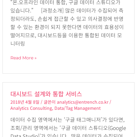
“온.오프라인 데이터 통합, 구글 데이터 스튜디오가
이
있습니다.” [과정소개] 많은 데이터가 수집되어 측
터
정되더라도, 손쉽게 접근할 수 있고 의사결정에 반영
스
할 수 있는 환경이 되지 못한다면 데이터의 효용성이
튜
떨어지므로, 대시보드등을 이용한 통합된 데이터 모
디
니터링
오
교
Read More »
육
과
정
대
대시보드 설계와 통합 서비스
시
2018년 4월 8일
/ 글쓴이
analytics@entrench.co.kr
/
보
Analytics Consulting
,
Data/Tag Management
드
데이터 수집 영역에서는 ‘구글 태그매니저’가 있다면,
설
조회/관리 영역에서는 ‘구글 데이터 스튜디오(Google
계
Data Studio)’가 있습니다. 많은 데이터가 수집되어
와