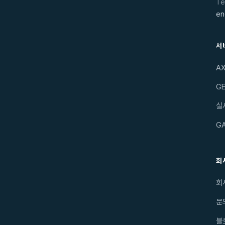
Te
en
서
A
GE
실
G
회
회
문
블