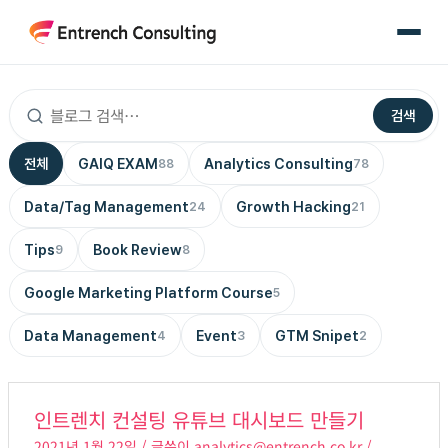
콘
텐
츠
로
검색
건
너
전체
GAIQ EXAM
Analytics Consulting
88
78
뛰
기
Data/Tag Management
Growth Hacking
24
21
Tips
Book Review
9
8
Google Marketing Platform Course
5
Data Management
Event
GTM Snipet
4
3
2
인
인트렌치 컨설팅 유튜브 대시보드 만들기
트
2021년 1월 22일
/ 글쓴이
analytics@entrench.co.kr
/