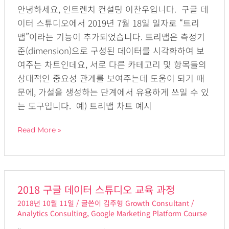
안녕하세요, 인트렌치 컨설팅 이찬우입니다. 구글 데
터
이터 스튜디오에서 2019년 7월 18일 일자로 “트리
스
맵”이라는 기능이 추가되었습니다. 트리맵은 측정기
튜
준(dimension)으로 구성된 데이터를 시각화하여 보
디
여주는 차트인데요, 서로 다른 카테고리 및 항목들의
오
상대적인 중요성 관계를 보여주는데 도움이 되기 때
트
문에, 가설을 생성하는 단계에서 유용하게 쓰일 수 있
리
는 도구입니다. 예) 트리맵 차트 예시
맵
필
Read More »
터
만
들
기
2018
2018 구글 데이터 스튜디오 교육 과정
구
2018년 10월 11일
/ 글쓴이
김주형 Growth Consultant
/
글
Analytics Consulting
,
Google Marketing Platform Course
데