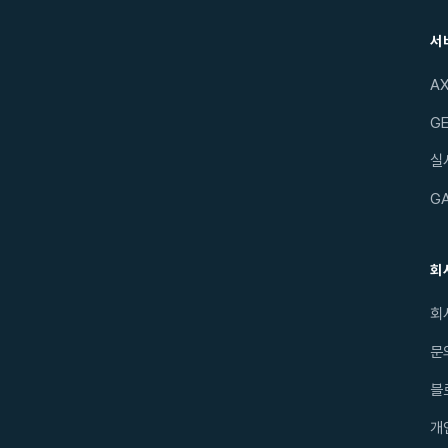
서
A
GE
실
G
회
회
문
블
개