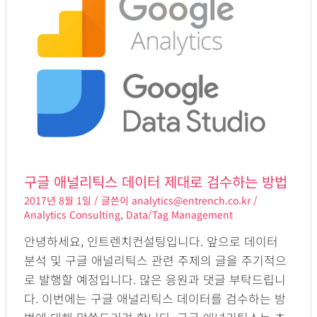
애
널
리
틱
스
데
이
터
제
대
구글 애널리틱스 데이터 제대로 검수하는 방법
로
2017년 8월 1일
/ 글쓴이
analytics@entrench.co.kr
/
검
Analytics Consulting
,
Data/Tag Management
수
안녕하세요, 인트렌치컨설팅입니다. 앞으로 데이터
하
분석 및 구글 애널리틱스 관련 주제의 글을 주기적으
는
로 발행할 예정입니다. 많은 응원과 댓글 부탁드립니
방
다. 이번에는 구글 애널리틱스 데이터를 검수하는 방
법