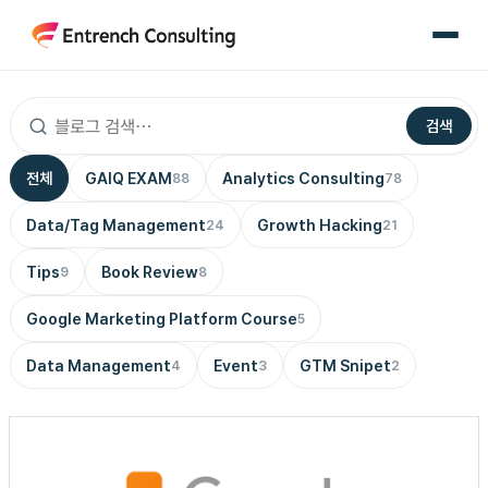
콘
텐
츠
로
검색
건
너
전체
GAIQ EXAM
Analytics Consulting
88
78
뛰
기
Data/Tag Management
Growth Hacking
24
21
Tips
Book Review
9
8
Google Marketing Platform Course
5
Data Management
Event
GTM Snipet
4
3
2
구
글