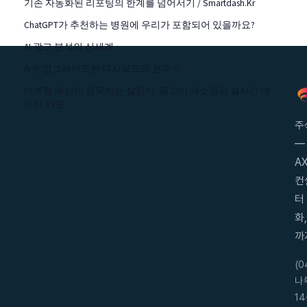
기존 자동화된 리포팅의 한계를 넘어서기 / Smartdash.kr
ChatGPT가 추천하는 병원에 우리가 포함되어 있을까요?
AI 광고 분석의 신세계
AI로 업그레이드된 대시보드의 현주소
마케팅 예산의 침묵하는 살인자: 광고비 과소진과 실시간 데
이터 가딩
주
—
AX
컨
터
화
까
(
나
14