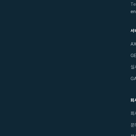
Te
en
서
A
GE
실
G
회
회
문