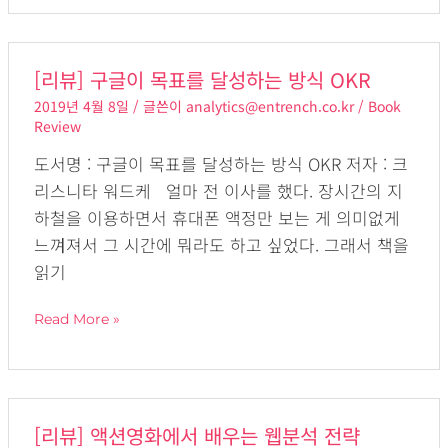
립
션
[리
[리뷰] 구글이 목표를 달성하는 방식 OKR
뷰]
2019년 4월 8일
/ 글쓴이
analytics@entrench.co.kr
/
Book
구
Review
글
도서명 : 구글이 목표를 달성하는 방식 OKR 저자 : 크
이
리스니타 워드케 얼마 전 이사를 했다. 장시간의 지
목
하철을 이용하면서 휴대폰 액정만 보는 게 의미없게
표
느껴져서 그 시간에 뭐라도 하고 싶었다. 그래서 책을
를
읽기
달
성
Read More »
하
는
방
식
[리
[리뷰] 액션영화에서 배우는 웹분석 전략
OKR
뷰]