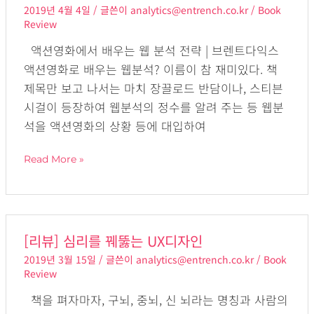
2019년 4월 4일
/ 글쓴이
analytics@entrench.co.kr
/
Book
액
Review
션
액션영화에서 배우는 웹 분석 전략 | 브렌트다익스
영
액션영화로 배우는 웹분석? 이름이 참 재미있다. 책
화
제목만 보고 나서는 마치 장끌로드 반담이나, 스티븐
에
시걸이 등장하여 웹분석의 정수를 알려 주는 등 웹분
서
석을 액션영화의 상황 등에 대입하여
배
우
Read More »
는
웹
분
석
[리
[리뷰] 심리를 꿰뚫는 UX디자인
전
뷰]
략
2019년 3월 15일
/ 글쓴이
analytics@entrench.co.kr
/
Book
심
Review
리
책을 펴자마자, 구뇌, 중뇌, 신 뇌라는 명칭과 사람의
를