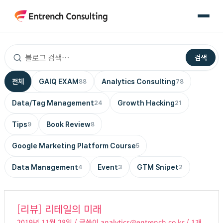
콘
텐
츠
로
검색
건
너
전체
GAIQ EXAM
Analytics Consulting
88
78
뛰
기
Data/Tag Management
Growth Hacking
24
21
Tips
Book Review
9
8
Google Marketing Platform Course
5
Data Management
Event
GTM Snipet
4
3
2
[리
[리뷰] 리테일의 미래
뷰]
2019년 11월 28일
/ 글쓴이
analytics@entrench.co.kr
/
1개