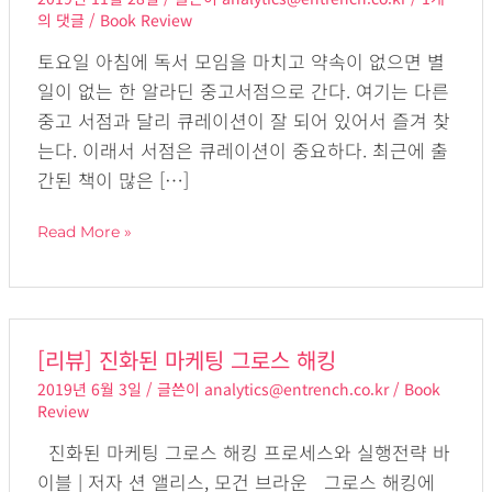
리
의 댓글
/
Book Review
테
토요일 아침에 독서 모임을 마치고 약속이 없으면 별
일
일이 없는 한 알라딘 중고서점으로 간다. 여기는 다른
의
중고 서점과 달리 큐레이션이 잘 되어 있어서 즐겨 찾
미
는다. 이래서 서점은 큐레이션이 중요하다. 최근에 출
래
간된 책이 많은 […]
Read More »
[리
[리뷰] 진화된 마케팅 그로스 해킹
뷰]
2019년 6월 3일
/ 글쓴이
analytics@entrench.co.kr
/
Book
진
Review
화
진화된 마케팅 그로스 해킹 프로세스와 실행전략 바
된
이블 | 저자 션 앨리스, 모건 브라운 그로스 해킹에
마