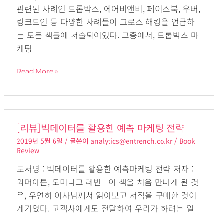
관련된 사례인 드롭박스, 에어비앤비, 페이스북, 우버,
케
링크드인 등 다양한 사례들이 그로스 해킹을 언급하
팅
는 모든 책들에 서술되어있다. 그중에서, 드롭박스 마
그
케팅
로
스
Read More »
해
킹
[리
[리뷰]빅데이터를 활용한 예측 마케팅 전략
뷰]
2019년 5월 6일
/ 글쓴이
analytics@entrench.co.kr
/
Book
빅
Review
데
도서명 : 빅데이터를 활용한 예측마케팅 전략 저자 :
이
외머아튼, 도미니크 레빈 이 책을 처음 만나게 된 것
터
은, 우연히 이사님께서 읽어보고 서적을 구매한 것이
를
계기였다. 고객사에게도 전달하여 우리가 하려는 일
활