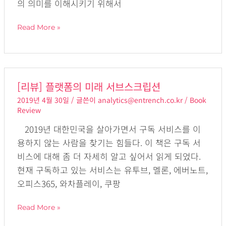
의 의미를 이해시키기 위해서
용
한
Read More »
예
측
마
케
[리
[리뷰] 플랫폼의 미래 서브스크립션
팅
뷰]
전
2019년 4월 30일
/ 글쓴이
analytics@entrench.co.kr
/
Book
플
Review
략
랫
2019년 대한민국을 살아가면서 구독 서비스를 이
폼
용하지 않는 사람을 찾기는 힘들다. 이 책은 구독 서
의
비스에 대해 좀 더 자세히 알고 싶어서 읽게 되었다.
미
현재 구독하고 있는 서비스는 유투브, 멜론, 에버노트,
래
오피스365, 와차플레이, 쿠팡
서
브
Read More »
스
크