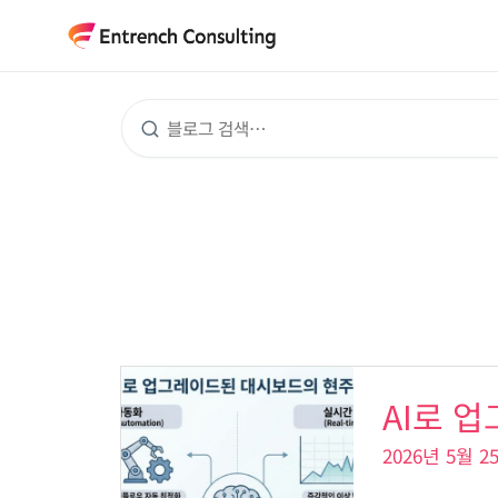
콘
텐
츠
로
건
너
뛰
기
AI
AI로 
로
업
2026년 5월 
그