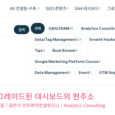
AX 컨설팅·구축
GEO·콘텐츠
GA4·대시보드
그로
전체
GAIQ EXAM
Analytics Consult
88
검색
Data/Tag Management
Growth Hacki
24
Tips
Book Review
9
8
Google Marketing Platform Course
5
Data Management
Event
GTM Sni
4
3
업그레이드된 대시보드의 현주소
25일
/ 글쓴이
인트렌치컨설팅(CL)
/
Analytics Consulting