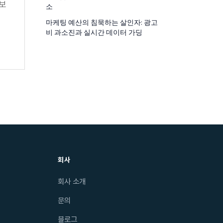
보
소
마케팅 예산의 침묵하는 살인자: 광고
비 과소진과 실시간 데이터 가딩
회사
회사 소개
문의
블로그