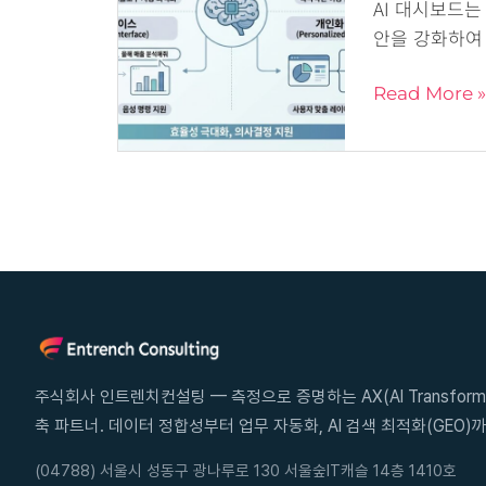
레
AI 대시보드는
이
안을 강화하여
드
된
Read More »
대
시
보
드
의
현
주
소
주식회사 인트렌치컨설팅 — 측정으로 증명하는 AX(AI Transforma
축 파트너. 데이터 정합성부터 업무 자동화, AI 검색 최적화(GEO)까
(04788) 서울시 성동구 광나루로 130 서울숲IT캐슬 14층 1410호