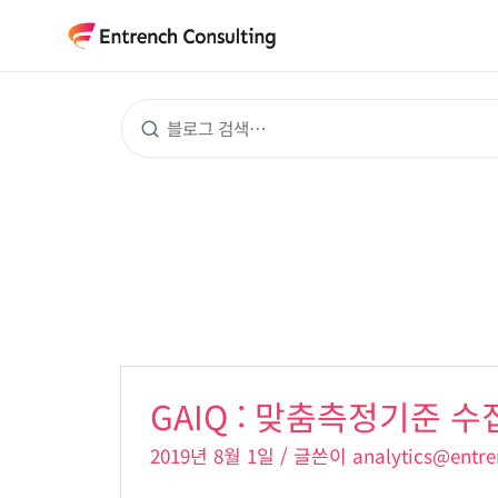
콘
텐
츠
로
건
너
뛰
기
GAIQ
GAIQ : 맞춤측정기준 수
:
맞
2019년 8월 1일
/ 글쓴이
analytics@entre
춤