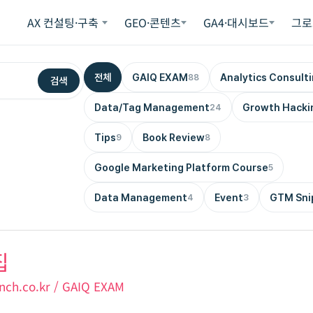
AX 컨설팅·구축
GEO·콘텐츠
GA4·대시보드
그로
전체
GAIQ EXAM
Analytics Consult
88
검색
Data/Tag Management
Growth Hacki
24
Tips
Book Review
9
8
Google Marketing Platform Course
5
Data Management
Event
GTM Sni
4
3
집
nch.co.kr
/
GAIQ EXAM