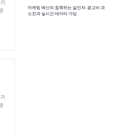
 기
마케팅 예산의 침묵하는 살인자: 광고비 과
문
소진과 실시간 데이터 가딩
 기
문