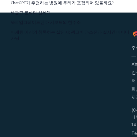
ChatGPT가 추천하는 병원에 우리가 포함되어 있을까요?
AI 광고 분석의 신세계
AI로 업그레이드된 대시보드의 현주소
마케팅 예산의 침묵하는 살인자: 광고비 과소진과 실시간 데이터
가딩
주
—
AX
컨
터
화
까
(
나
14
Te