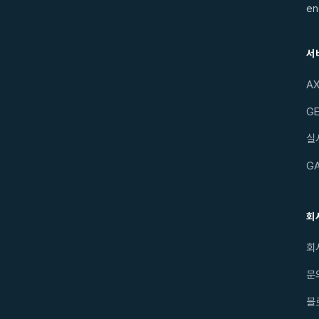
en
서
A
GE
실
G
회
회
문
블