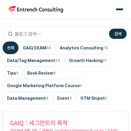
콘
텐
츠
로
검색
건
너
전체
GAIQ EXAM
Analytics Consulting
88
78
뛰
기
Data/Tag Management
Growth Hacking
24
21
Tips
Book Review
9
8
Google Marketing Platform Course
5
Data Management
Event
GTM Snipet
4
3
2
GAIQ
GAIQ : 세그먼트의 목적
:
2019년 8월 2일
/ 글쓴이
analytics@entrench.co.kr
/
GAIQ