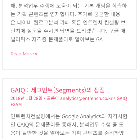
해, 분석업무 수행에 도움이 되는 기본 개념을 학습하
그
는 기획 콘텐츠를 연재합니다. 추가로 궁금한 내용
먼
은 네이버 웹로그분석 카페 혹은 인트렌치 컨설팅 브
트
런치에 질문을 주시면 답변을 드리겠습니다. 구글 애
널리틱스 자격증 문제풀이로 알아보는 GA
Read More »
GAIQ
GAIQ : 세그먼트(Segments)의 장점
:
2018년 1월 28일
/ 글쓴이
analytics@entrench.co.kr
/
GAIQ
세
EXAM
그
인트렌치컨설팅에서는 Google Analytics의 자격시험
먼
인 GAIQ의 문제풀이를 통해서, 분석업무 수행 중 도
트
움이 될만한 것을 알아보는 기획 콘텐츠를 준비하였
(Segments)