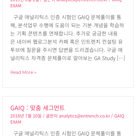
세
EXAM
그
구글 애널리틱스 인증 시험인 GAIQ 문제풀이를 통
먼
해, 분석업무 수행에 도움이 되는 기본 개념을 학습하
트
는 기획 콘텐츠를 연재합니다. 추가로 궁금한 내용
의
은 네이버 웹로그분석 카페 혹은 인트렌치 컨설팅 유
목
투브에 질문을 주시면 답변을 드리겠습니다. 구글 애
적
널리틱스 자격증 문제풀이로 알아보는 GA Study […]
Read More »
GAIQ
GAIQ : 맞춤 세그먼트
:
2018년 7월 20일
/ 글쓴이
analytics@entrench.co.kr
/
GAIQ
맞
EXAM
춤
구글 애널리틱스 인증 시험인 GAIQ 문제풀이를 통
세