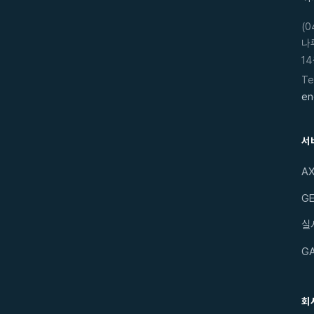
(
나
14
Te
en
서
A
GE
실
G
회