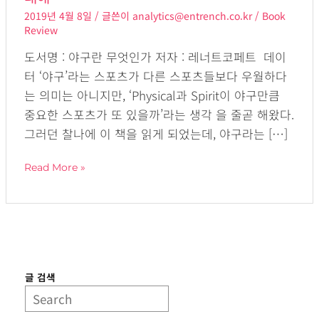
야
2019년 4월 8일
/ 글쓴이
analytics@entrench.co.kr
/
Book
구
Review
란
도서명 : 야구란 무엇인가 저자 : 레너트코페트 데이
무
터 ‘야구’라는 스포츠가 다른 스포츠들보다 우월하다
엇
는 의미는 아니지만, ‘Physical과 Spirit이 야구만큼
인
중요한 스포츠가 또 있을까’라는 생각 을 줄곧 해왔다.
가
그러던 찰나에 이 책을 읽게 되었는데, 야구라는 […]
–
야
Read More »
구
의
통
계
데
이
글 검색
터
대