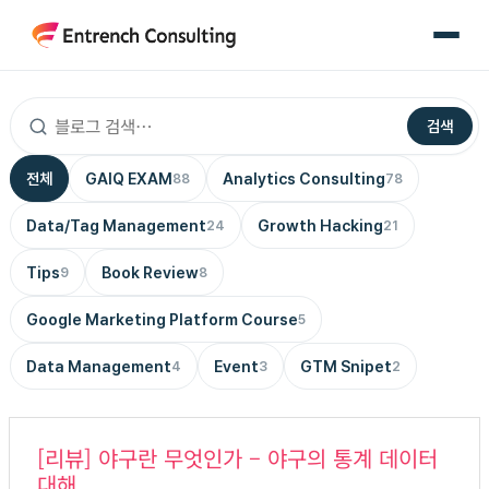
콘
텐
츠
로
검색
건
너
전체
GAIQ EXAM
Analytics Consulting
88
78
뛰
기
Data/Tag Management
Growth Hacking
24
21
Tips
Book Review
9
8
Google Marketing Platform Course
5
Data Management
Event
GTM Snipet
4
3
2
[리
[리뷰] 야구란 무엇인가 – 야구의 통계 데이터
뷰]
대해