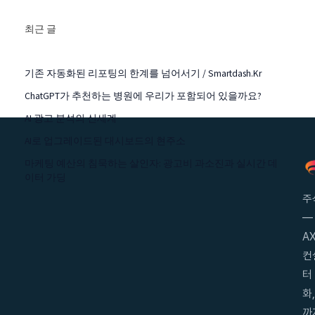
해
최근 글
기존 자동화된 리포팅의 한계를 넘어서기 / Smartdash.kr
ChatGPT가 추천하는 병원에 우리가 포함되어 있을까요?
AI 광고 분석의 신세계
AI로 업그레이드된 대시보드의 현주소
마케팅 예산의 침묵하는 살인자: 광고비 과소진과 실시간 데
이터 가딩
주
—
AX
컨
터
화
까