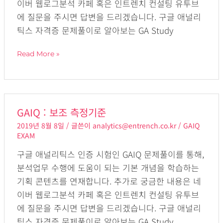
이버 웹로그분석 카페 혹은 인트렌치 컨설팅 유투브
에 질문을 주시면 답변을 드리겠습니다. 구글 애널리
틱스 자격증 문제풀이로 알아보는 GA Study
Read More »
GAIQ
GAIQ : 보조 측정기준
:
2019년 8월 8일
/ 글쓴이
analytics@entrench.co.kr
/
GAIQ
보
EXAM
조
구글 애널리틱스 인증 시험인 GAIQ 문제풀이를 통해,
측
분석업무 수행에 도움이 되는 기본 개념을 학습하는
정
기획 콘텐츠를 연재합니다. 추가로 궁금한 내용은 네
기
이버 웹로그분석 카페 혹은 인트렌치 컨설팅 유투브
준
에 질문을 주시면 답변을 드리겠습니다. 구글 애널리
틱스 자격증 문제풀이로 알아보는 GA Study