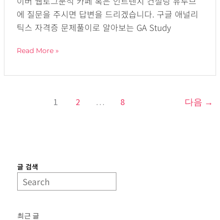
이버 웹로그분석 카페 혹은 인트렌치 컨설팅 유투브
에 질문을 주시면 답변을 드리겠습니다. 구글 애널리
틱스 자격증 문제풀이로 알아보는 GA Study
Read More »
1
2
…
8
다음
→
글 검색
최근 글