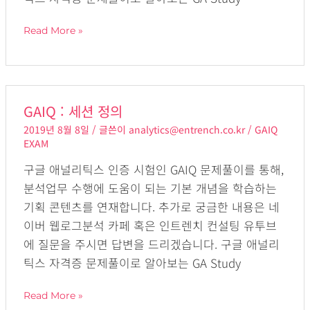
Read More »
GAIQ
GAIQ : 세션 정의
:
2019년 8월 8일
/ 글쓴이
analytics@entrench.co.kr
/
GAIQ
세
EXAM
션
구글 애널리틱스 인증 시험인 GAIQ 문제풀이를 통해,
정
분석업무 수행에 도움이 되는 기본 개념을 학습하는
의
기획 콘텐츠를 연재합니다. 추가로 궁금한 내용은 네
이버 웹로그분석 카페 혹은 인트렌치 컨설팅 유투브
에 질문을 주시면 답변을 드리겠습니다. 구글 애널리
틱스 자격증 문제풀이로 알아보는 GA Study
Read More »