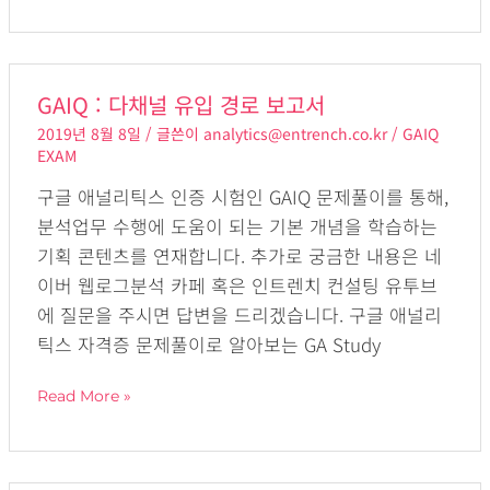
GAIQ
GAIQ : 다채널 유입 경로 보고서
:
2019년 8월 8일
/ 글쓴이
analytics@entrench.co.kr
/
GAIQ
다
EXAM
채
구글 애널리틱스 인증 시험인 GAIQ 문제풀이를 통해,
널
분석업무 수행에 도움이 되는 기본 개념을 학습하는
유
기획 콘텐츠를 연재합니다. 추가로 궁금한 내용은 네
입
이버 웹로그분석 카페 혹은 인트렌치 컨설팅 유투브
경
에 질문을 주시면 답변을 드리겠습니다. 구글 애널리
로
틱스 자격증 문제풀이로 알아보는 GA Study
보
고
Read More »
서