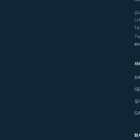
(
나
14
Te
en
서
A
GE
실
G
회