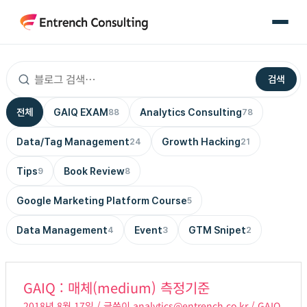
콘
텐
츠
로
검색
건
너
전체
GAIQ EXAM
Analytics Consulting
88
78
뛰
기
Data/Tag Management
Growth Hacking
24
21
Tips
Book Review
9
8
Google Marketing Platform Course
5
Data Management
Event
GTM Snipet
4
3
2
GAIQ
GAIQ : 매체(medium) 측정기준
:
2018년 8월 17일
/ 글쓴이
analytics@entrench.co.kr
/
GAIQ