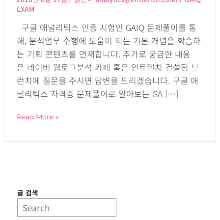
매
EXAM
체
구글 애널리틱스 인증 시험인 GAIQ 문제풀이를 통
(medium)
해, 분석업무 수행에 도움이 되는 기본 개념을 학습하
측
는 기획 콘텐츠를 연재합니다. 추가로 궁금한 내용
정
은 네이버 웹로그분석 카페 혹은 인트렌치 컨설팅 브
기
런치에 질문을 주시면 답변을 드리겠습니다. 구글 애
준
널리틱스 자격증 문제풀이로 알아보는 GA […]
Read More »
글 검색