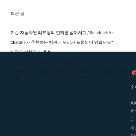
최근 글
기존 자동화된 리포팅의 한계를 넘어서기 / Smartdash.kr
ChatGPT가 추천하는 병원에 우리가 포함되어 있을까요?
AI 광고 분석의 신세계
AI로 업그레이드된 대시보드의 현주소
마케팅 예산의 침묵하는 살인자: 광고비 과소진과 실시간 데이터
가딩
주
—
AX
컨
터
화
까