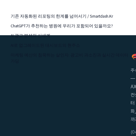
기존 자동화된 리포팅의 한계를 넘어서기 / Smartdash.kr
ChatGPT가 추천하는 병원에 우리가 포함되어 있을까요?
AI 광고 분석의 신세계
AI로 업그레이드된 대시보드의 현주소
마케팅 예산의 침묵하는 살인자: 광고비 과소진과 실시간 데이터
가딩
주
—
AX
컨
터
화
까
(