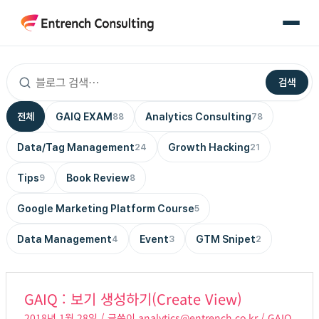
콘
텐
츠
로
검색
건
너
전체
GAIQ EXAM
Analytics Consulting
88
78
뛰
기
Data/Tag Management
Growth Hacking
24
21
Tips
Book Review
9
8
Google Marketing Platform Course
5
Data Management
Event
GTM Snipet
4
3
2
GAIQ
GAIQ : 보기 생성하기(Create View)
:
2018년 1월 28일
/ 글쓴이
analytics@entrench.co.kr
/
GAIQ