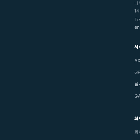
나
14
Te
en
서
A
GE
실
G
회
회